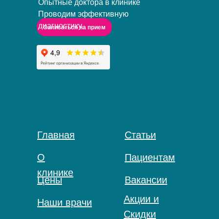
Опытные доктора в клинике
Проводим эффективную
диагностику
Записаться на прием
Главная
Статьи
О
Пациентам
клинике
Цены
Вакансии
Акции и
Наши врачи
Скидки