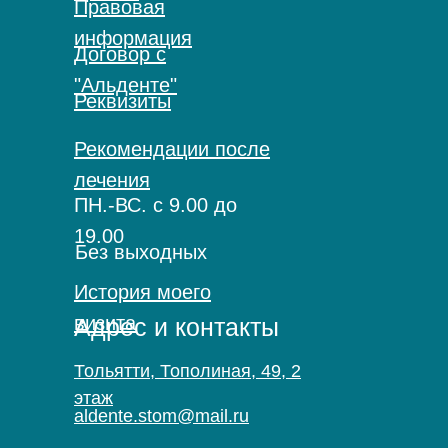
Правовая
информация
Договор с
"Альденте"
Реквизиты
Рекомендации после
лечения
ПН.-ВС. с 9.00 до
19.00
Без выходных
История моего
визита
Адрес и контакты
Тольятти, Тополиная, 49, 2
этаж
aldente.stom@mail.ru