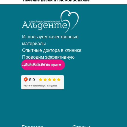
Лечение десен и пломбирование
Используем качественные
материалы
Опытные доктора в клинике
Проводим эффективную
диагностику
Записаться на прием