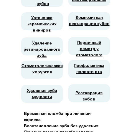
зубов
Композитная
Установка
реставрация зубов
керамических
виниров
Первичный
Удаление
осмотр у
ретинированного
стоматолога
зуба
Профилактика
Стоматологическая
полости рта
хирургия
Удаление зуба
Реставрация
мудрости
зубов
Временная пломба при лечении
кариеса
Восстановление зуба без удаления