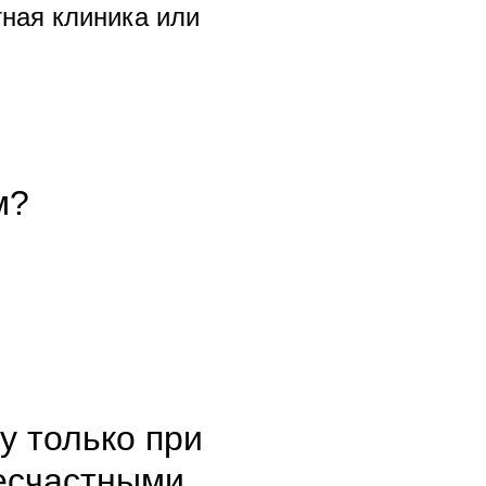
тная клиника или
м?
у только при
несчастными