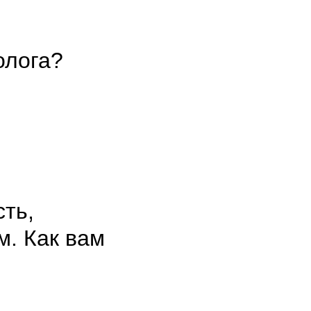
олога?
сть,
м. Как вам