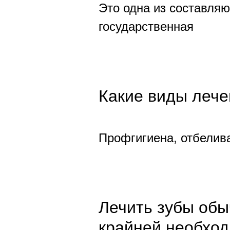
Это одна из составляю
государственная
Какие виды лече
Профгигиена, отбелива
Лечить зубы обыч
крайней необход