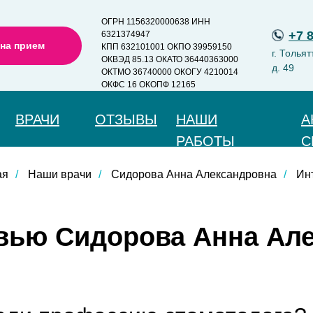
ОГРН 1156320000638 ИНН
+7 
6321374947
 на прием
КПП 632101001 ОКПО 39959150
г. Тольят
ОКВЭД 85.13 ОКАТО 36440363000
д. 49
ОКТМО 36740000 ОКОГУ 4210014
ОКФС 16 ОКОПФ 12165
ВРАЧИ
ОТЗЫВЫ
НАШИ
А
РАБОТЫ
С
ая
/
Наши врачи
/
Сидорова Анна Александровна
/
Ин
вью Сидорова Анна Ал